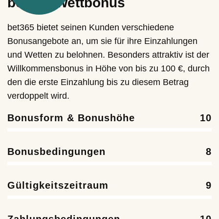
bet365 Wettbonus
bet365 bietet seinen Kunden verschiedene
Bonusangebote an, um sie für ihre Einzahlungen
und Wetten zu belohnen. Besonders attraktiv ist der
Willkommensbonus in Höhe von bis zu 100 €, durch
den die erste Einzahlung bis zu diesem Betrag
verdoppelt wird.
Bonusform & Bonushöhe
10
Bonusbedingungen
8
Gültigkeitszeitraum
9