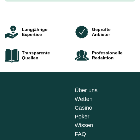
Langjährige
Geprüfte
Expertise
Anbieter
Transparente
Professionelle
Quellen
Redaktion
Über uns
Wetten
Casino
Poker
Wissen
FAQ