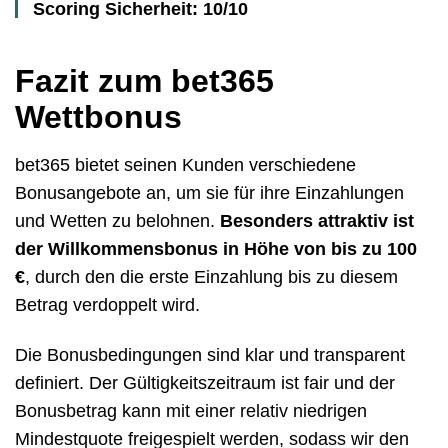
Scoring Sicherheit: 10/10
Fazit zum bet365
Wettbonus
bet365 bietet seinen Kunden verschiedene
Bonusangebote an, um sie für ihre Einzahlungen
und Wetten zu belohnen.
Besonders attraktiv ist
der Willkommensbonus in Höhe von bis zu 100
€
, durch den die erste Einzahlung bis zu diesem
Betrag verdoppelt wird.
Die Bonusbedingungen sind klar und transparent
definiert. Der Gültigkeitszeitraum ist fair und der
Bonusbetrag kann mit einer relativ niedrigen
Mindestquote freigespielt werden, sodass wir den