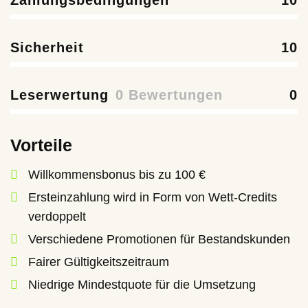
Zahlungsbedingungen
10
Sicherheit
10
Leserwertung
0 Bewertungen
0
Vorteile
Willkommensbonus bis zu 100 €
Ersteinzahlung wird in Form von Wett-Credits
verdoppelt
Verschiedene Promotionen für Bestandskunden
Fairer Gültigkeitszeitraum
Niedrige Mindestquote für die Umsetzung