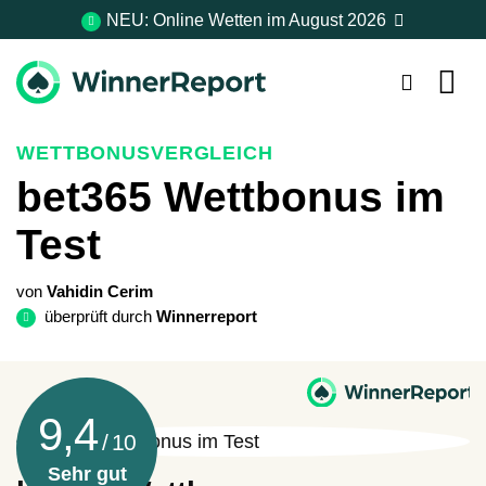
Zum
NEU: Online Wetten im August 2026
Inhalt
springen
WETTBONUSVERGLEICH
bet365 Wettbonus im
Test
von
Vahidin Cerim
überprüft durch
Winnerreport
9,4
Sehr gut