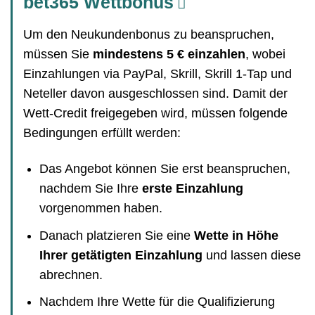
bet365 Wettbonus
Um den Neukundenbonus zu beanspruchen,
müssen Sie
mindestens 5 € einzahlen
, wobei
Einzahlungen via PayPal, Skrill, Skrill 1-Tap und
Neteller davon ausgeschlossen sind. Damit der
Wett-Credit freigegeben wird, müssen folgende
Bedingungen erfüllt werden:
Das Angebot können Sie erst beanspruchen,
nachdem Sie Ihre
erste Einzahlung
vorgenommen haben.
Danach platzieren Sie eine
Wette in Höhe
Ihrer getätigten Einzahlung
und lassen diese
abrechnen.
Nachdem Ihre Wette für die Qualifizierung