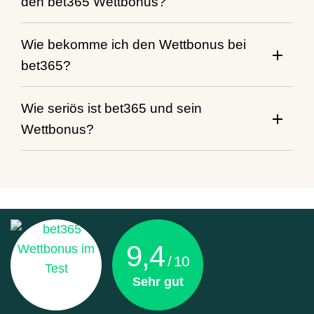
den bet365 Wettbonus?
Wie bekomme ich den Wettbonus bei
bet365?
Wie seriös ist bet365 und sein
Wettbonus?
9,4
Sehr gut