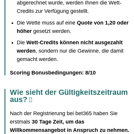
abgerechnet wurde, werden Ihnen die Wett-
Credits zur Verfügung gestellt.
Die Wette muss auf eine
Quote von 1,20 oder
höher
gesetzt werden.
Die
Wett-Credits können nicht ausgezahlt
werden
, sondern nur die Gewinne, die damit
gemacht werden.
Scoring Bonusbedingungen: 8/10
Wie sieht der Gültigkeitszeitraum
aus?
Nach der Registrierung bei bet365 haben Sie
erstmals
30 Tage
Zeit, um das
Willkommensangebot in Anspruch zu nehmen.