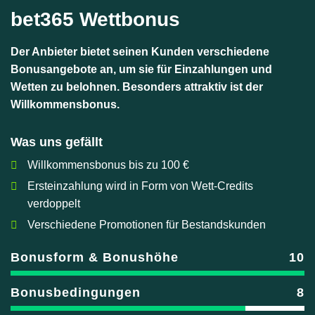
bet365 Wettbonus
Der Anbieter bietet seinen Kunden verschiedene
Bonusangebote an, um sie für Einzahlungen und
Wetten zu belohnen. Besonders attraktiv ist der
Willkommensbonus.
Was uns gefällt
Willkommensbonus bis zu 100 €
Ersteinzahlung wird in Form von Wett-Credits
verdoppelt
Verschiedene Promotionen für Bestandskunden
Bonusform & Bonushöhe
10
Bonusbedingungen
8