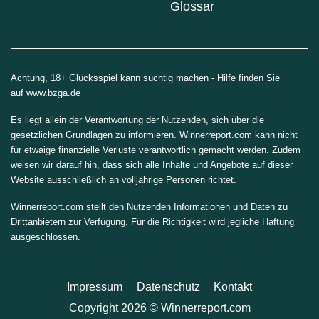
Glossar
Achtung, 18+ Glücksspiel kann süchtig machen - Hilfe finden Sie
auf
www.bzga.de
Es liegt allein der Verantwortung der Nutzenden, sich über die
gesetzlichen Grundlagen zu informieren. Winnerreport.com kann nicht
für etwaige finanzielle Verluste verantwortlich gemacht werden. Zudem
weisen wir darauf hin, dass sich alle Inhalte und Angebote auf dieser
Website ausschließlich an volljährige Personen richtet.
Winnerreport.com stellt den Nutzenden Informationen und Daten zu
Drittanbietern zur Verfügung. Für die Richtigkeit wird jegliche Haftung
ausgeschlossen.
Impressum
Datenschutz
Kontakt
Copyright 2026 © Winnerreport.com