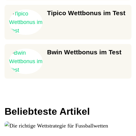
Tipico Wettbonus im Test
Bwin Wettbonus im Test
Beliebteste Artikel