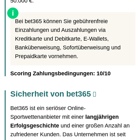
50.000 €.
i
Bei bet365 können Sie gebührenfreie
Einzahlungen und Auszahlungen via
Kreditkarte und Debitkarte, E-Wallets,
Banküberweisung, Sofortüberweisung und
Prepaidkarte vornehmen.
Scoring Zahlungsbedingungen: 10/10
Sicherheit von bet365
Bet365 ist ein seriöser Online-
Sportwettenanbieter mit einer
langjährigen
Erfolgsgeschichte
und einer großen Anzahl an
zufriedener Kunden. Das Unternehmen ist seit