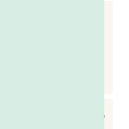
elgeld in Brett- und Glücksspielen verwendet
ereignisses platziert werden. Im Gegensatz zu