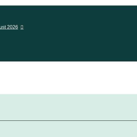
gust 2026