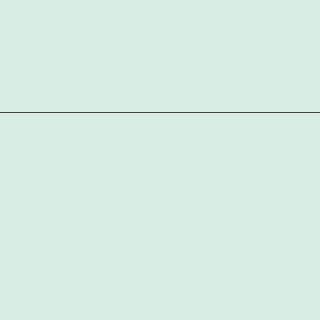
lay beim
Baccarat
?