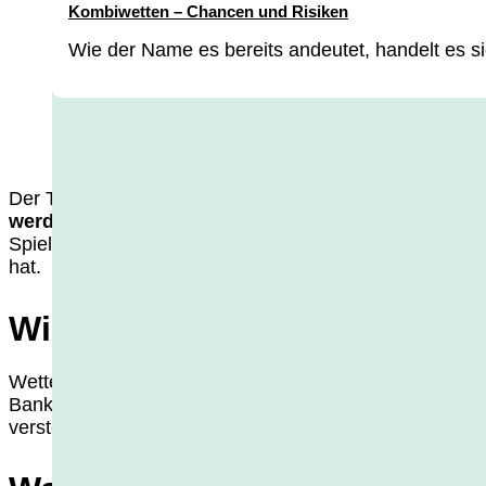
Kombiwetten – Chancen und Risiken
Wie der Name es bereits andeutet, handelt es s
Der Table of Play beim
Baccarat
ist der
Tisch, an dem
werden in diesen Bereichen platziert
, je nachdem, a
Spiels im Klaren zu sein, bevor man sich an einen Bacca
hat.
Wie werden Wetten beim Bacc
Wetten beim
Baccarat
werden durch das Platzieren von 
Banker gewinnt, dass der Player gewinnt oder dass das
versteht, wie die Auszahlungen funktionieren, um erfolg