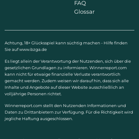
FAQ
Glossar
Achtung, 18+ Glücksspiel kann süchtig machen - Hilfe finden
Sie auf
www.bzga.de
Es liegt allein der Verantwortung der Nutzenden, sich über die
gesetzlichen Grundlagen zu informieren. Winnerreport.com
kann nicht für etwaige finanzielle Verluste verantwortlich
gemacht werden. Zudem weisen wir darauf hin, dass sich alle
Inhalte und Angebote auf dieser Website ausschließlich an
volljährige Personen richtet.
Winnerreport.com stellt den Nutzenden Informationen und
Daten zu Drittanbietern zur Verfügung. Für die Richtigkeit wird
jegliche Haftung ausgeschlossen.