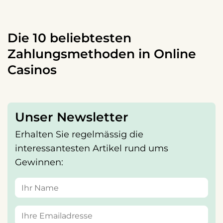
Die 10 beliebtesten
Zahlungsmethoden in Online
Casinos
Unser Newsletter
Erhalten Sie regelmässig die
interessantesten Artikel rund ums
Gewinnen: