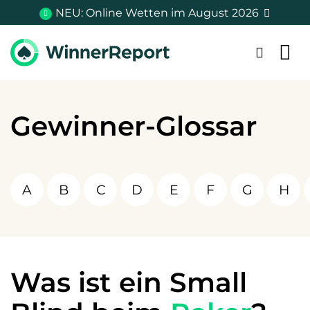
Zum
NEU: Online Wetten im August 2026
Inhalt
springen
Gewinner-Glossar
A
B
C
D
E
F
G
H
Was ist ein Small