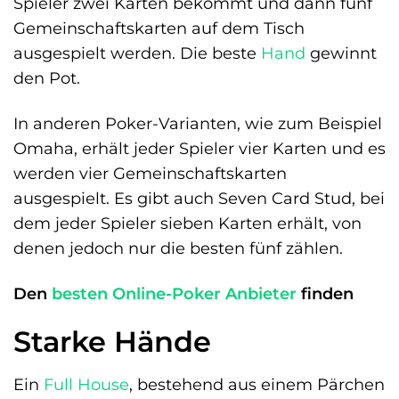
Spieler zwei Karten bekommt und dann fünf
Gemeinschaftskarten auf dem Tisch
ausgespielt werden. Die beste
Hand
gewinnt
den Pot.
In anderen Poker-Varianten, wie zum Beispiel
Omaha, erhält jeder Spieler vier Karten und es
werden vier Gemeinschaftskarten
ausgespielt. Es gibt auch Seven Card Stud, bei
dem jeder Spieler sieben Karten erhält, von
denen jedoch nur die besten fünf zählen.
Den
besten Online-Poker Anbieter
finden
Starke Hände
Ein
Full House
, bestehend aus einem Pärchen