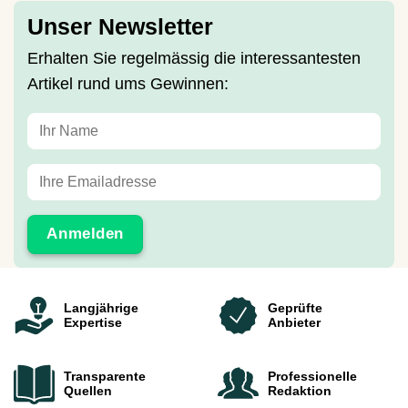
Unser Newsletter
Erhalten Sie regelmässig die interessantesten
Artikel rund ums Gewinnen:
Langjährige
Geprüfte
Expertise
Anbieter
Transparente
Professionelle
Quellen
Redaktion