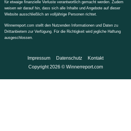
für etwaige finanzielle Verluste verantwortlich gemacht werden. Zudem
weisen wir darauf hin, dass sich alle Inhalte und Angebote auf dieser
Website ausschließlich an volljährige Personen richtet.
Winnerreport.com stellt den Nutzenden Informationen und Daten zu
Drittanbietern zur Verfügung. Für die Richtigkeit wird jegliche Haftung
ausgeschlossen.
Impressum
Datenschutz
Kontakt
Copyright 2026 © Winnerreport.com