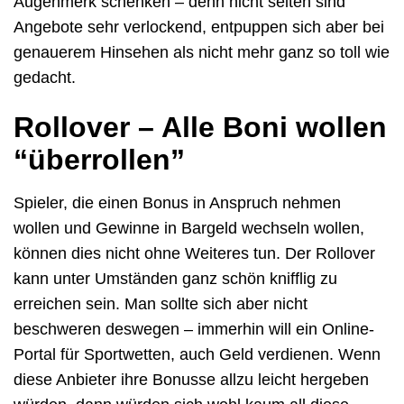
Augenmerk schenken – denn nicht selten sind
Angebote sehr verlockend, entpuppen sich aber bei
genauerem Hinsehen als nicht mehr ganz so toll wie
gedacht.
Rollover – Alle Boni wollen
“überrollen”
Spieler, die einen Bonus in Anspruch nehmen
wollen und Gewinne in Bargeld wechseln wollen,
können dies nicht ohne Weiteres tun. Der Rollover
kann unter Umständen ganz schön knifflig zu
erreichen sein. Man sollte sich aber nicht
beschweren deswegen – immerhin will ein Online-
Portal für Sportwetten, auch Geld verdienen. Wenn
diese Anbieter ihre Bonusse allzu leicht hergeben