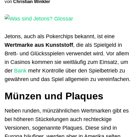
von
Christian Winkler
Jetons, auch als Pokerchips bekannt, ist eine
Wertmarke aus Kunststoff
, die als Spielgeld in
Brett- und Glücksspielen verwendet wird. Vor allem
in Casinos kommen sie weitläufig zum Einsatz, um
der
Bank
mehr Kontrolle über den Spielbetrieb zu
gewähren und das Spiel allgemein zu vereinfachen.
Münzen und Plaques
Neben runden, münzähnlichen Wertmarken gibt es
bei höheren Stückelungen auch rechteckige
Versionen, sogenannte Plaques. Diese sind in
Europa häufiger, werden aber in Amerika selten