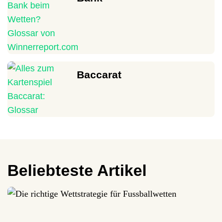
Baccarat
Beliebteste Artikel