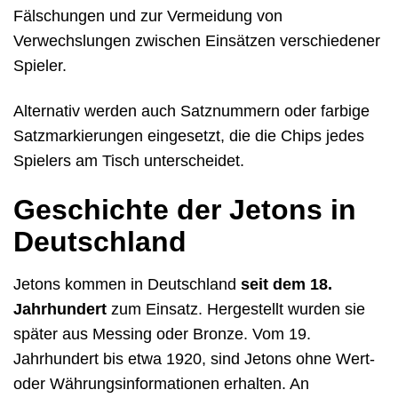
Fälschungen und zur Vermeidung von
Verwechslungen zwischen Einsätzen verschiedener
Spieler.
Alternativ werden auch Satznummern oder farbige
Satzmarkierungen eingesetzt, die die Chips jedes
Spielers am Tisch unterscheidet.
Geschichte der Jetons in
Deutschland
Jetons kommen in Deutschland
seit dem 18.
Jahrhundert
zum Einsatz. Hergestellt wurden sie
später aus Messing oder Bronze. Vom 19.
Jahrhundert bis etwa 1920, sind Jetons ohne Wert-
oder Währungsinformationen erhalten. An