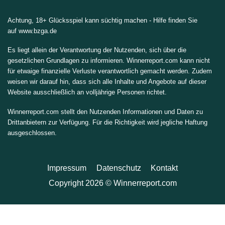
Achtung, 18+ Glücksspiel kann süchtig machen - Hilfe finden Sie
auf
www.bzga.de
Es liegt allein der Verantwortung der Nutzenden, sich über die
gesetzlichen Grundlagen zu informieren. Winnerreport.com kann nicht
für etwaige finanzielle Verluste verantwortlich gemacht werden. Zudem
weisen wir darauf hin, dass sich alle Inhalte und Angebote auf dieser
Website ausschließlich an volljährige Personen richtet.
Winnerreport.com stellt den Nutzenden Informationen und Daten zu
Drittanbietern zur Verfügung. Für die Richtigkeit wird jegliche Haftung
ausgeschlossen.
Impressum
Datenschutz
Kontakt
Copyright 2026 © Winnerreport.com