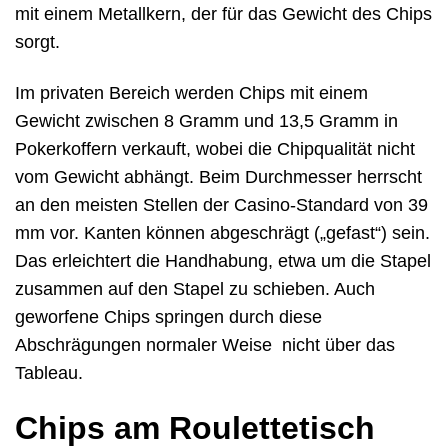
mit einem Metallkern, der für das Gewicht des Chips
sorgt.
Im privaten Bereich werden Chips mit einem
Gewicht zwischen 8 Gramm und 13,5 Gramm in
Pokerkoffern verkauft, wobei die Chipqualität nicht
vom Gewicht abhängt. Beim Durchmesser herrscht
an den meisten Stellen der Casino-Standard von 39
mm vor. Kanten können abgeschrägt („gefast“) sein.
Das erleichtert die Handhabung, etwa um die Stapel
zusammen auf den Stapel zu schieben. Auch
geworfene Chips springen durch diese
Abschrägungen normaler Weise nicht über das
Tableau.
Chips am Roulettetisch