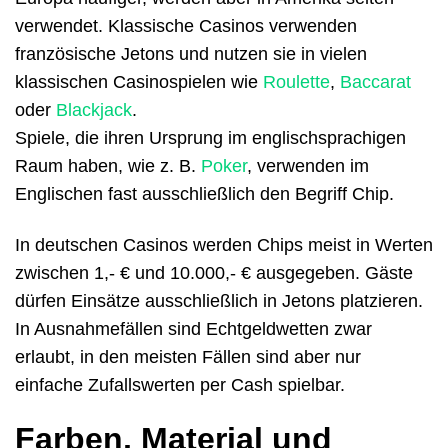
verwendet. Klassische Casinos verwenden
französische Jetons und nutzen sie in vielen
klassischen Casinospielen wie
Roulette
,
Baccarat
oder
Blackjack
.
Spiele, die ihren Ursprung im englischsprachigen
Raum haben, wie z. B.
Poker
, verwenden im
Englischen fast ausschließlich den Begriff Chip.
In deutschen Casinos werden Chips meist in Werten
zwischen 1,- € und 10.000,- € ausgegeben. Gäste
dürfen Einsätze ausschließlich in Jetons platzieren.
In Ausnahmefällen sind Echtgeldwetten zwar
erlaubt, in den meisten Fällen sind aber nur
einfache Zufallswerten per Cash spielbar.
Farben, Material und