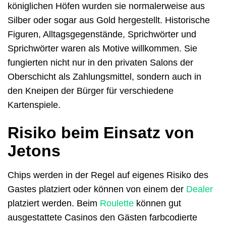
königlichen Höfen wurden sie normalerweise aus
Silber oder sogar aus Gold hergestellt. Historische
Figuren, Alltagsgegenstände, Sprichwörter und
Sprichwörter waren als Motive willkommen. Sie
fungierten nicht nur in den privaten Salons der
Oberschicht als Zahlungsmittel, sondern auch in
den Kneipen der Bürger für verschiedene
Kartenspiele.
Risiko beim Einsatz von
Jetons
Chips werden in der Regel auf eigenes Risiko des
Gastes platziert oder können von einem der
Dealer
platziert werden. Beim
Roulette
können gut
ausgestattete Casinos den Gästen farbcodierte