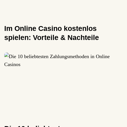
Im Online Casino kostenlos
spielen: Vorteile & Nachteile