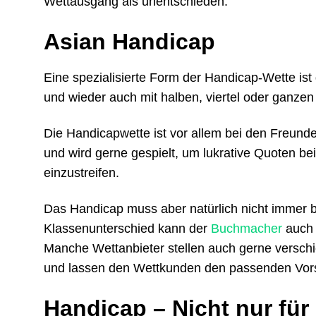
Wettausgang als unentschieden.
Asian Handicap
Eine spezialisierte Form der Handicap-Wette is
und wieder auch mit halben, viertel oder ganzen
Die Handicapwette ist vor allem bei den Freund
und wird gerne gespielt, um lukrative Quoten be
einzustreifen.
Das Handicap muss aber natürlich nicht immer b
Klassenunterschied kann der
Buchmacher
auch 
Manche Wettanbieter stellen auch gerne versch
und lassen den Wettkunden den passenden Vor
Handicap – Nicht nur für