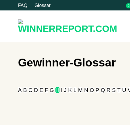
Zum
FAQ
Glossar
Inhalt
springen
Gewinner-Glossar
A
B
C
D
E
F
G
H
I
J
K
L
M
N
O
P
Q
R
S
T
U