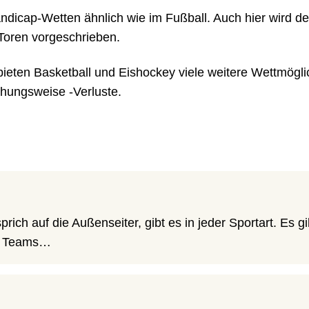
ndicap-Wetten ähnlich wie im Fußball. Auch hier wird d
Toren vorgeschrieben.
eten Basketball und Eishockey viele weitere Wettmögli
ehungsweise -Verluste.
rich auf die Außenseiter, gibt es in jeder Sportart. Es gi
e Teams…