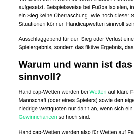
aufgesetzt. Beispielsweise bei Fußballspielen,
ein Sieg keine Überraschung. Wie hoch dieser Si
Situationen können Handicapwetten sinnvoll sei
Ausschlaggebend für den Sieg oder Verlust einer 
Spielergebnis, sondern das fiktive Ergebnis, da
Warum und wann ist das
sinnvoll?
Handicap-Wetten werden bei
Wetten
auf klare F
Mannschaft (oder eines Spielers) sowie den eige
niedrige Wettquoten nur dann an, wenn sich ein k
Gewinnchancen
so hoch sind.
Handicap-Wetten werden also für Wetten auf Fa