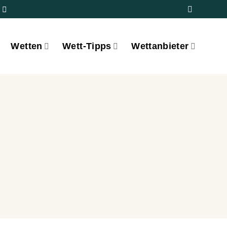
Wetten
Wett-Tipps
Wettanbieter