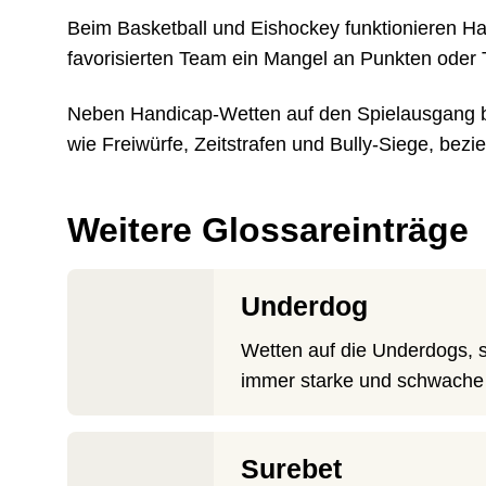
Beim Basketball und Eishockey funktionieren Ha
favorisierten Team ein Mangel an Punkten oder 
Neben Handicap-Wetten auf den Spielausgang bi
wie Freiwürfe, Zeitstrafen und Bully-Siege, bezi
Weitere Glossareinträge
Underdog
Wetten auf die Underdogs, sp
immer starke und schwach
Surebet