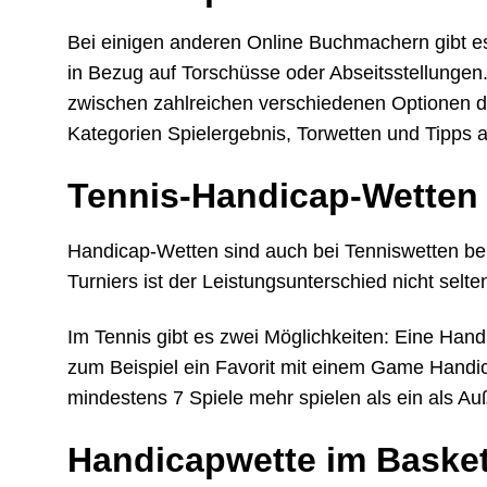
Bei einigen anderen Online Buchmachern gibt e
in Bezug auf Torschüsse oder Abseitsstellungen.
zwischen zahlreichen verschiedenen Optionen d
Kategorien Spielergebnis, Torwetten und Tipps a
Tennis-Handicap-Wetten
Handicap-Wetten sind auch bei Tenniswetten be
Turniers ist der Leistungsunterschied nicht selt
Im Tennis gibt es zwei Möglichkeiten: Eine Hand
zum Beispiel ein Favorit mit einem Game Handic
mindestens 7 Spiele mehr spielen als ein als Au
Handicapwette im Basket