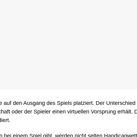
 auf den Ausgang des Spiels platziert. Der Unterschied
haft oder der Spieler einen virtuellen Vorsprung erhält. 
ert.
n bei einem Spiel gibt, werden nicht selten Handicapwet