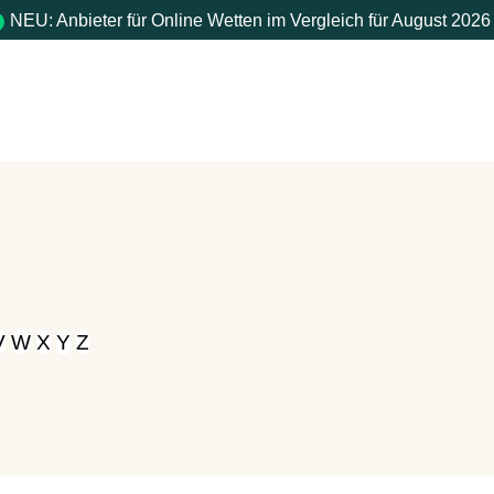
NEU: Anbieter für Online Wetten im Vergleich für August 2026
V
W
X
Y
Z