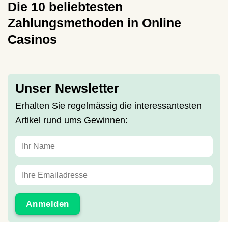
Die 10 beliebtesten
Zahlungsmethoden in Online
Casinos
Unser Newsletter
Erhalten Sie regelmässig die interessantesten
Artikel rund ums Gewinnen: