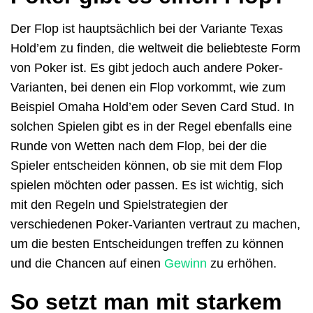
Der Flop ist hauptsächlich bei der Variante Texas
Hold’em zu finden, die weltweit die beliebteste Form
von Poker ist. Es gibt jedoch auch andere Poker-
Varianten, bei denen ein Flop vorkommt, wie zum
Beispiel Omaha Hold’em oder Seven Card Stud. In
solchen Spielen gibt es in der Regel ebenfalls eine
Runde von Wetten nach dem Flop, bei der die
Spieler entscheiden können, ob sie mit dem Flop
spielen möchten oder passen. Es ist wichtig, sich
mit den Regeln und Spielstrategien der
verschiedenen Poker-Varianten vertraut zu machen,
um die besten Entscheidungen treffen zu können
und die Chancen auf einen
Gewinn
zu erhöhen.
So setzt man mit starkem