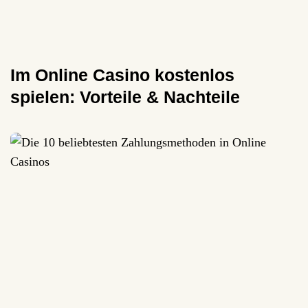
Im Online Casino kostenlos
spielen: Vorteile & Nachteile