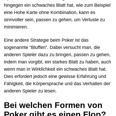
hingegen ein schwaches Blatt hat, wie zum Beispiel
eine Hohe Karte ohne Kombination, kann es
sinnvoller sein, passen zu gehen, um Verluste zu
minimieren.
Eine andere Strategie beim Poker ist das
sogenannte “Bluffen”. Dabei versucht man, die
anderen Spieler dazu zu bringen, passen zu gehen,
indem man vorgibt, ein starkes Blatt zu haben, auch
wenn man in Wirklichkeit ein schwaches Blatt hat.
Dies erfordert jedoch eine gewisse Erfahrung und
Fähigkeit, die Körpersprache und das Verhalten der
anderen Spieler zu lesen.
Bei welchen Formen von
Poker gibt es einen Flop?