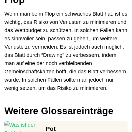
Wenn man beim Flop ein schwaches Blatt hat, ist es
wichtig, das Risiko von Verlusten zu minimieren und
das Wettbudget zu schützen. In solchen Fällen kann
es sinnvoller sein, passen zu gehen, um weitere
Verluste zu vermeiden. Es ist jedoch auch möglich,
das Blatt durch “Drawing” zu verbessern, indem
man auf eine der noch verbleibenden
Gemeinschaftskarten hofft, die das Blatt verbessern
würde. In solchen Fällen sollte man jedoch nur
wenig setzen, um das Risiko zu minimieren.
Weitere Glossareinträge
Pot