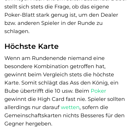
stellt sich stets die Frage, ob das eigene
Poker-Blatt stark genug ist, um den Dealer
bzw. anderen Spieler in der Runde zu
schlagen.
Höchste Karte
Wenn am Rundenende niemand eine
besondere Kombination getroffen hat,
gewinnt beim Vergleich stets die höchste
Karte. Somit schlägt das Ass den König, ein
Bube übertrifft die 10 usw. Beim
Poker
gewinnt die High Card fast nie. Spieler sollten
allerdings nur darauf
wetten
, sofern die
Gemeinschaftskarten nichts Besseres für den
Gegner hergeben.