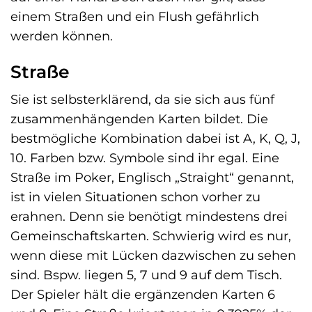
einem Straßen und ein Flush gefährlich
werden können.
Straße
Sie ist selbsterklärend, da sie sich aus fünf
zusammenhängenden Karten bildet. Die
bestmögliche Kombination dabei ist A, K, Q, J,
10. Farben bzw. Symbole sind ihr egal. Eine
Straße im Poker, Englisch „Straight“ genannt,
ist in vielen Situationen schon vorher zu
erahnen. Denn sie benötigt mindestens drei
Gemeinschaftskarten. Schwierig wird es nur,
wenn diese mit Lücken dazwischen zu sehen
sind. Bspw. liegen 5, 7 und 9 auf dem Tisch.
Der Spieler hält die ergänzenden Karten 6