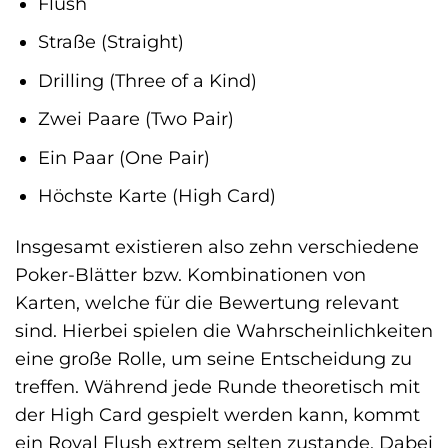
Flush
Straße (Straight)
Drilling (Three of a Kind)
Zwei Paare (Two Pair)
Ein Paar (One Pair)
Höchste Karte (High Card)
Insgesamt existieren also zehn verschiedene
Poker-Blätter bzw. Kombinationen von
Karten, welche für die Bewertung relevant
sind. Hierbei spielen die Wahrscheinlichkeiten
eine große Rolle, um seine Entscheidung zu
treffen. Während jede Runde theoretisch mit
der High Card gespielt werden kann, kommt
ein Royal Flush extrem selten zustande. Dabei