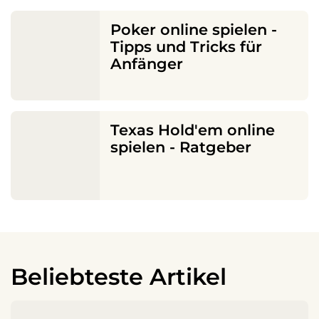
Poker online spielen -
Tipps und Tricks für
Anfänger
Texas Hold'em online
spielen - Ratgeber
Beliebteste Artikel