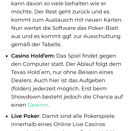
kann davon so viele behalten wie er
möchte. Der Rest geht zurück und es
kommt zum Austausch mit neuen Karten.
Nun wertet die Software das Poker-Blatt
aus und es kommt ggf. zur Ausschüttung
gemäß der Tabelle.
Casino Hold’em:
Das Spiel findet gegen
den Computer statt. Der Ablauf folgt dem
Texas Hold ́em, nur ohne Beisein eines
Dealers. Auch hier ist das Aufgeben
(folden) jederzeit möglich. Erst beim
Showdown besteht jedoch die Chance auf
einen
Gewinn
.
Live Poker
: Damit sind alle Pokerspiele
innerhalb eines Online Live Casinos