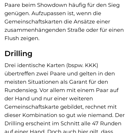
Paare beim Showdown häufig für den Sieg
genügen. Aufzupassen ist, wenn die
Gemeinschaftskarten die Ansätze einer
zusammenhängenden Straße oder für einen
Flush zeigen.
Drilling
Drei identische Karten (bspw. KKK)
übertreffen zwei Paare und gelten in den
meisten Situationen als Garant für den
Rundensieg. Vor allem mit einem Paar auf
der Hand und nur einer weiteren
Gemeinschaftskarte gebildet, rechnet mit
dieser Kombination so gut wie niemand. Der
Drilling erscheint im Schnitt alle 47 Runden
auf einer Hand. Doch auch hier gilt, dass