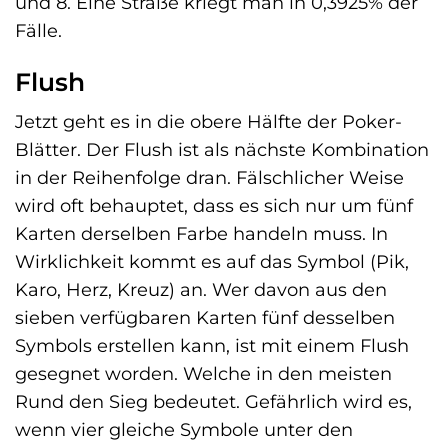
und 8. Eine Straße kriegt man in 0,3925% der
Fälle.
Flush
Jetzt geht es in die obere Hälfte der Poker-
Blätter. Der Flush ist als nächste Kombination
in der Reihenfolge dran. Fälschlicher Weise
wird oft behauptet, dass es sich nur um fünf
Karten derselben Farbe handeln muss. In
Wirklichkeit kommt es auf das Symbol (Pik,
Karo, Herz, Kreuz) an. Wer davon aus den
sieben verfügbaren Karten fünf desselben
Symbols erstellen kann, ist mit einem Flush
gesegnet worden. Welche in den meisten
Rund den Sieg bedeutet. Gefährlich wird es,
wenn vier gleiche Symbole unter den