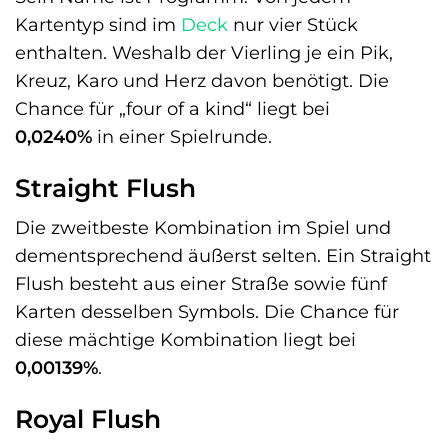
Kartentyp sind im
Deck
nur vier Stück
enthalten. Weshalb der Vierling je ein Pik,
Kreuz, Karo und Herz davon benötigt. Die
Chance für „four of a kind“ liegt bei
0,0240%
in einer Spielrunde.
Straight Flush
Die zweitbeste Kombination im Spiel und
dementsprechend äußerst selten. Ein Straight
Flush besteht aus einer Straße sowie fünf
Karten desselben Symbols. Die Chance für
diese mächtige Kombination liegt bei
0,00139%
.
Royal Flush